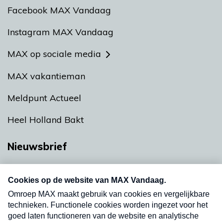
Facebook MAX Vandaag
Instagram MAX Vandaag
MAX op sociale media
MAX vakantieman
Meldpunt Actueel
Heel Holland Bakt
Nieuwsbrief
Neem hier een gratis abonnement op onze
nieuwsbrief. Elke vrijdag- en dinsdagochtend in
uw mailbox.
Verzend