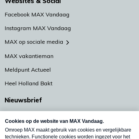
Websites & Social
Facebook MAX Vandaag
Instagram MAX Vandaag
MAX op sociale media
MAX vakantieman
Meldpunt Actueel
Heel Holland Bakt
Nieuwsbrief
Neem hier een gratis abonnement op onze
nieuwsbrief. Elke vrijdag- en dinsdagochtend in
uw mailbox.