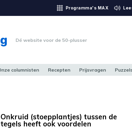
Programma's MAX
Lee
Dé website voor de 50-plusser
Onze columnisten
Recepten
Prijsvragen
Puzzel
ERK & RECHT
GEZONDHEID & SPORT
HUIS, TUIN & HOBBY
MEDIA & 
Onkruid (stoepplantjes) tussen de
tegels heeft ook voordelen