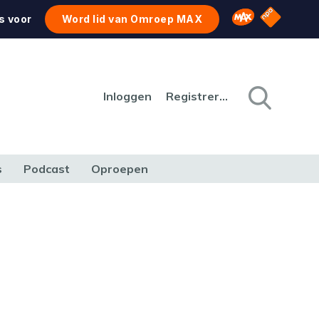
NPO Star
Omroep MAX
s voor
Word lid van Omroep MAX
Inloggen
Registreren
s
Podcast
Oproepen
CULTUUR
NATUUR & MILIEU
REIZEN & VERKEER