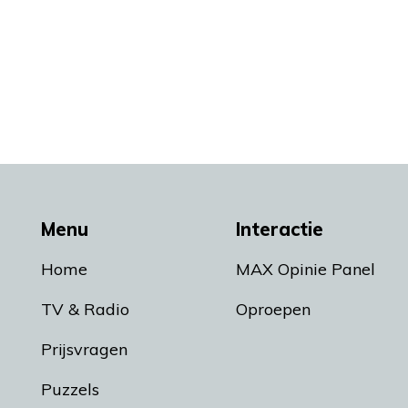
Menu
Interactie
Home
MAX Opinie Panel
TV & Radio
Oproepen
Prijsvragen
Puzzels