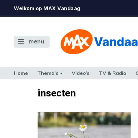
Welkom op MAX Vandaag
menu
Home
Thema’s
Video’s
TV & Radio
CONSUMENT
ETEN & DRINKEN
FAMILIE & RELATIE
GELD, W
insecten
TERUG NAAR TOEN