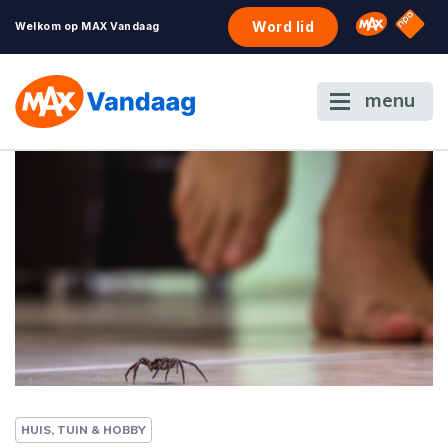
NPO S
Omroep 
Word lid
Welkom op MAX Vandaag
menu
HUIS, TUIN & HOBBY