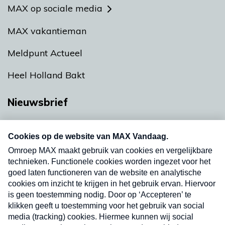
MAX op sociale media
MAX vakantieman
Meldpunt Actueel
Heel Holland Bakt
Nieuwsbrief
Neem hier een gratis abonnement op onze
nieuwsbrief. Elke vrijdag- en dinsdagochtend in
uw mailbox.
Verzend