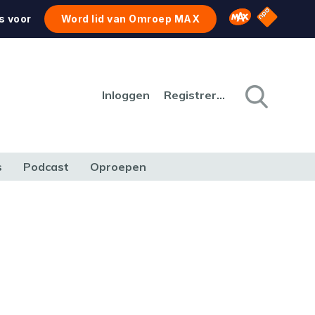
NPO Star
Omroep MAX
s voor
Word lid van Omroep MAX
Inloggen
Registreren
s
Podcast
Oproepen
CULTUUR
NATUUR & MILIEU
REIZEN & VERKEER