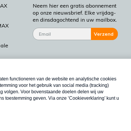
MAX
Neem hier een gratis abonnement
op onze nieuwsbrief. Elke vrijdag-
en dinsdagochtend in uw mailbox.
MAX
Verzend
iale
tieman
ctueel
Nieuwsbrief
d Bakt
Neem hier een gratis abonnement op onze
nieuwsbrief. Elke vrijdag- en dinsdagochtend in uw
mailbox.
Copyright © 2026 MAX Vandaag -
Omroep MAX
privacyverklaring