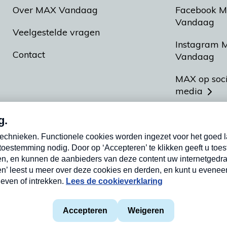
Over MAX Vandaag
Facebook 
Vandaag
Veelgestelde vragen
Instagram 
Contact
Vandaag
MAX op soc
media
MAX vakan
Meldpunt A
Heel Hollan
aarden
Privacyverklaring
Cookieverklaring