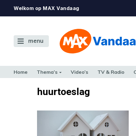
Welkom op MAX Vandaag
menu
Home
Thema’s
Video’s
TV & Radio
CONSUMENT
ETEN & DRINKEN
FAMILIE & RELATIE
GELD, W
huurtoeslag
TERUG NAAR TOEN