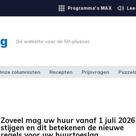
Programma's MAX
Lee
Dé website voor de 50-plusser
Onze columnisten
Recepten
Prijsvragen
Puzzel
ERK & RECHT
GEZONDHEID & SPORT
HUIS, TUIN & HOBBY
MEDIA & 
Zoveel mag uw huur vanaf 1 juli 2026
stijgen en dit betekenen de nieuwe
regels voor uw huurtoeslag