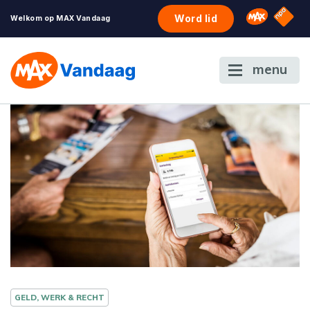
NPO S
Omroep 
Word lid
Welkom op MAX Vandaag
menu
GELD, WERK & RECHT