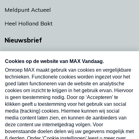
Meldpunt Actueel
Heel Holland Bakt
Nieuwsbrief
Neem hier een gratis abonnement op onze
nieuwsbrief. Elke vrijdag- en dinsdagochtend in
uw mailbox.
Verzend