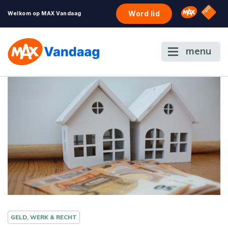
NPO S
Omroep 
Word lid
Welkom op MAX Vandaag
menu
GELD, WERK & RECHT