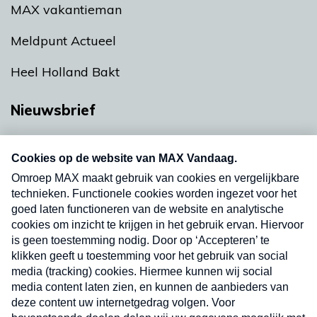
MAX vakantieman
Meldpunt Actueel
Heel Holland Bakt
Nieuwsbrief
Neem hier een gratis abonnement op onze
nieuwsbrief. Elke vrijdag- en dinsdagochtend in
uw mailbox.
Verzend