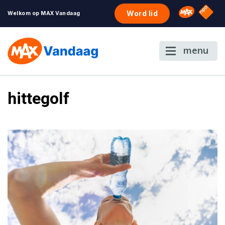
NPO S
Omroep 
Word lid
Welkom op MAX Vandaag
menu
hittegolf