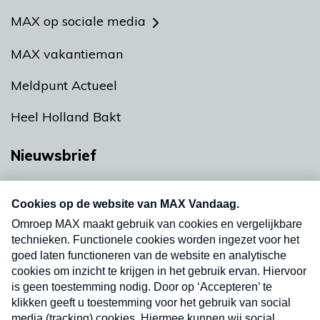
MAX op sociale media
MAX vakantieman
Meldpunt Actueel
Heel Holland Bakt
Nieuwsbrief
Neem hier een gratis abonnement op onze
nieuwsbrief. Elke vrijdag- en dinsdagochtend in
uw mailbox.
Verzend