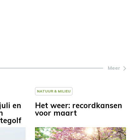
Meer
NATUUR & MILIEU
uli en
Het weer: recordkansen
n
voor maart
tegolf