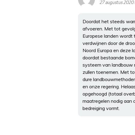
27 augustus 2020
Doordat het steeds warm
afvoeren. Met tot gevolg
Europese landen wordt t
verdwijnen door de droo
Noord Europa en deze la
doordat bestaande bome
systeem van landbouw m
zullen toenemen. Met to
dure landbouwmethoden en
en onze regering. Helaa
opgehoogd (totaal overbo
maatregelen nodig aan d
bedreiging vormt.