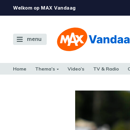
Welkom op MAX Vandaag
menu
Home
Thema’s
Video’s
TV & Radio
CONSUMENT
ETEN & DRINKEN
FAMILIE & RELATIE
GELD, W
TERUG NAAR TOEN