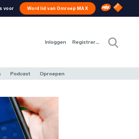
NPO Star
Omroep MAX
s voor
Word lid van Omroep MAX
Inloggen
Registreren
s
Podcast
Oproepen
CULTUUR
NATUUR & MILIEU
REIZEN & VERKEER