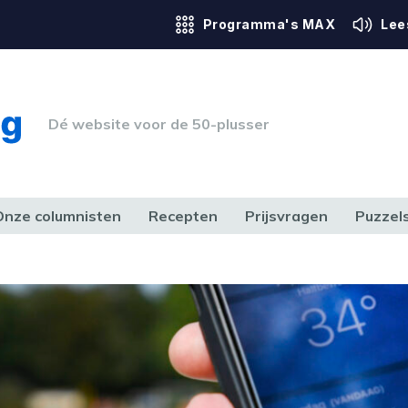
Programma's MAX
Lee
Dé website voor de 50-plusser
Onze columnisten
Recepten
Prijsvragen
Puzzel
ERK & RECHT
GEZONDHEID & SPORT
HUIS, TUIN & HOBBY
MEDIA & 