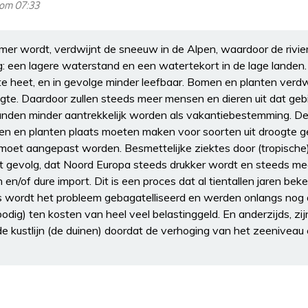
 om 07:33
er wordt, verdwijnt de sneeuw in de Alpen, waardoor de rivie
: een lagere waterstand en een watertekort in de lage landen. 
e heet, en in gevolge minder leefbaar. Bomen en planten verdw
gte. Daardoor zullen steeds meer mensen en dieren uit dat geb
nden minder aantrekkelijk worden als vakantiebestemming. De 
n en planten plaats moeten maken voor soorten uit droogte 
oet aangepast worden. Besmettelijke ziektes door (tropische
t gevolg, dat Noord Europa steeds drukker wordt en steeds me
/of dure import. Dit is een proces dat al tientallen jaren beken
s wordt het probleem gebagatelliseerd en werden onlangs nog d
dig) ten kosten van heel veel belastinggeld. En anderzijds, zijn
e kustlijn (de duinen) doordat de verhoging van het zeeniveau