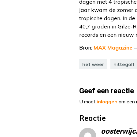
dagen met 4 tropische
jaar kwam de zomer oo
tropische dagen. In de
40,7 graden in Gilze-R
records en een nieuw r
Bron:
MAX Magazine
–
het weer
hittegolf
Geef een reactie
U moet
inloggen
om een r
Reactie
oosterwijc