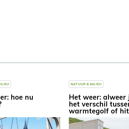
ILIEU
NATUUR & MILIEU
er: hoe nu
Het weer: alweer j
?
het verschil tusse
warmtegolf of hit