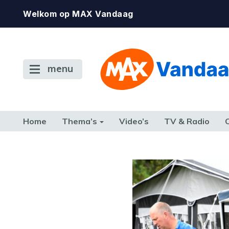
Welkom op MAX Vandaag
menu
Home
Thema’s
Video’s
TV & Radio
CONSUMENT
ETEN & DRINKEN
FAMILIE & RELATIE
GELD, W
TERUG NAAR TOEN