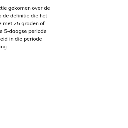
actie gekomen over de
 de definitie die het
de met 25 graden of
de 5-daagse periode
id in die periode
ing.