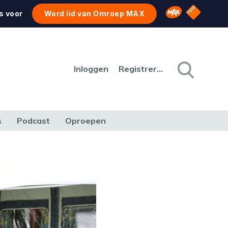
NPO Star
Omroep MAX
s voor
Word lid van Omroep MAX
Inloggen
Registreren
s
Podcast
Oproepen
CULTUUR
NATUUR & MILIEU
REIZEN & VERKEER