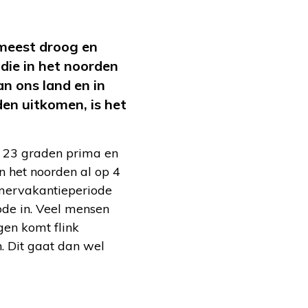
 meest droog en
die in het noorden
n ons land en in
den uitkomen, is het
f 23 graden prima en
n het noorden al op 4
omervakantieperiode
de in. Veel mensen
gen komt flink
 Dit gaat dan wel