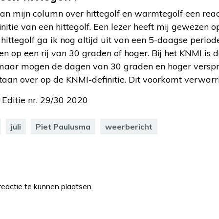
 van mijn column over hittegolf en warmtegolf een re
nitie van een hittegolf. Een lezer heeft mij gewezen op
 hittegolf ga ik nog altijd uit van een 5-daagse perio
n op een rij van 30 graden of hoger. Bij het KNMI is 
 maar mogen de dagen van 30 graden en hoger verspre
taan over op de KNMI-definitie. Dit voorkomt verwarr
 Editie nr. 29/30 2020
juli
Piet Paulusma
weerbericht
eactie te kunnen plaatsen.