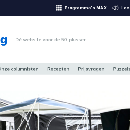
Programma's MAX
Lee
Dé website voor de 50-plusser
Onze columnisten
Recepten
Prijsvragen
Puzzel
ERK & RECHT
GEZONDHEID & SPORT
HUIS, TUIN & HOBBY
MEDIA & 