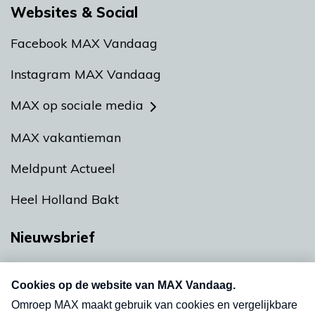
Websites & Social
Facebook MAX Vandaag
Instagram MAX Vandaag
MAX op sociale media
MAX vakantieman
Meldpunt Actueel
Heel Holland Bakt
Nieuwsbrief
Neem hier een gratis abonnement op onze
nieuwsbrief. Elke vrijdag- en dinsdagochtend in
uw mailbox.