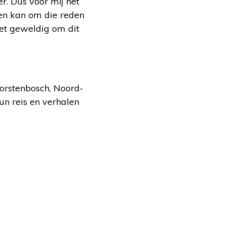
r. Dus voor mij het
 en kan om die reden
 het geweldig om dit
orstenbosch, Noord-
un reis en verhalen