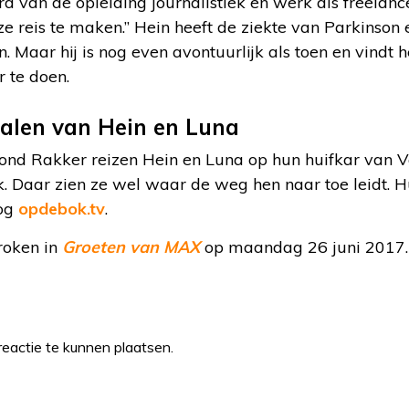
rd van de opleiding journalistiek en werk als freelance
 reis te maken.” Hein heeft de ziekte van Parkinson
n. Maar hij is nog even avontuurlijk als toen en vindt
 te doen.
halen van Hein en Luna
ond Rakker reizen Hein en Luna op hun huifkar van V
k. Daar zien ze wel waar de weg hen naar toe leidt. H
log
opdebok.tv
.
roken in
Groeten van MAX
op maandag 26 juni 2017.
eactie te kunnen plaatsen.