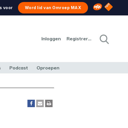
NPO Star
Omroep MAX
s voor
Word lid van Omroep MAX
Inloggen
Registreren
s
Podcast
Oproepen
CULTUUR
NATUUR & MILIEU
REIZEN & VERKEER