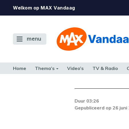
Welkom op MAX Vandaag
menu
Home
Thema’s
Video’s
TV & Radio
CONSUMENT
ETEN & DRINKEN
FAMILIE & RELATIE
GELD, W
TERUG NAAR TOEN
Duur 03:26
De gewenste st
Gepubliceerd op 26 juni
beschikbaar. Als he
neem dan contact