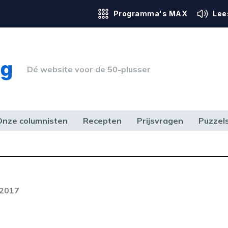
Programma's MAX
Lee
Dé website voor de 50-plusser
Onze columnisten
Recepten
Prijsvragen
Puzzel
ERK & RECHT
GEZONDHEID & SPORT
HUIS, TUIN & HOBBY
MEDIA & 
Foutcode 403
ream is op dit moment niet
 2017
t probleem zich blijft voordoen,
 op met onze klantenservice.