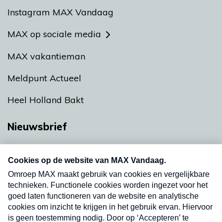
Instagram MAX Vandaag
MAX op sociale media
MAX vakantieman
Meldpunt Actueel
Heel Holland Bakt
Nieuwsbrief
Neem hier een gratis abonnement op onze
nieuwsbrief. Elke vrijdag- en dinsdagochtend in
uw mailbox.
Verzend