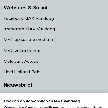
Websites & Social
Facebook MAX Vandaag
Instagram MAX Vandaag
MAX op sociale media
MAX vakantieman
Meldpunt Actueel
Heel Holland Bakt
Nieuwsbrief
Neem hier een gratis abonnement op onze
nieuwsbrief. Elke vrijdag- en dinsdagochtend in
uw mailbox.