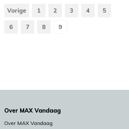
Vorige
1
2
3
4
5
6
7
8
9
Over MAX Vandaag
Over MAX Vandaag