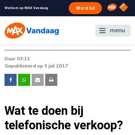
NPO S
Omroep 
Word lid
Welkom op MAX Vandaag
menu
Duur 03:11
Gepubliceerd op 3 juli 2017
Wat te doen bij
telefonische verkoop?