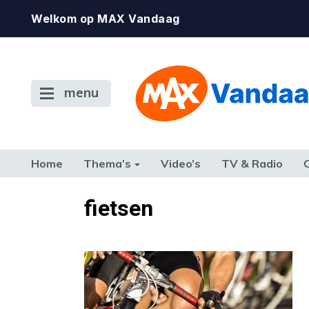
Welkom op MAX Vandaag
menu
Home
Thema’s
Video’s
TV & Radio
CONSUMENT
ETEN & DRINKEN
FAMILIE & RELATIE
GELD, W
fietsen
TERUG NAAR TOEN