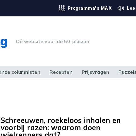
Programma's MAX
Lee
Dé website voor de 50-plusser
Onze columnisten
Recepten
Prijsvragen
Puzzel
ERK & RECHT
GEZONDHEID & SPORT
HUIS, TUIN & HOBBY
MEDIA & 
Schreeuwen, roekeloos inhalen en
voorbij razen: waarom doen
wielrenners dat?