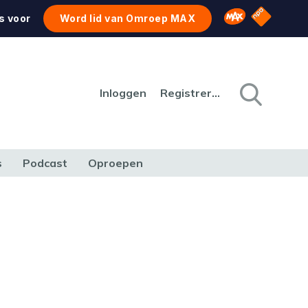
NPO Star
Omroep MAX
s voor
Word lid van Omroep MAX
Inloggen
Registreren
s
Podcast
Oproepen
CULTUUR
NATUUR & MILIEU
REIZEN & VERKEER