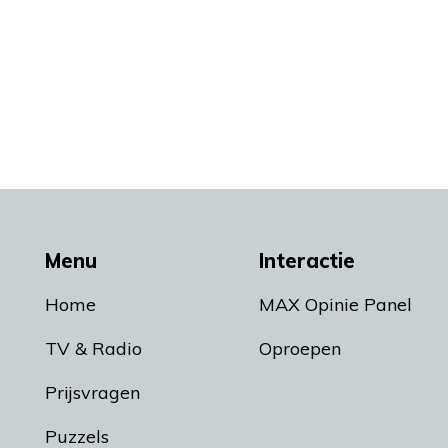
Menu
Interactie
Home
MAX Opinie Panel
TV & Radio
Oproepen
Prijsvragen
Puzzels