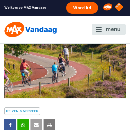
NPO S
Omroep 
Word lid
Welkom op MAX Vandaag
menu
REIZEN & VERKEER