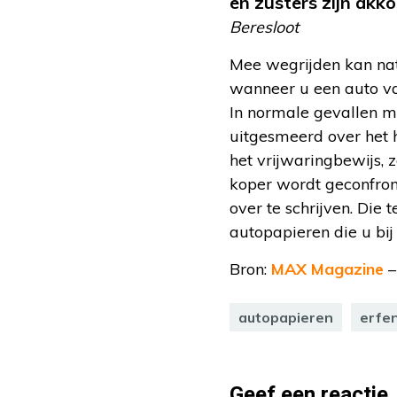
en zusters zijn akko
Beresloot
Mee wegrijden kan natu
wanneer u een auto va
In normale gevallen m
uitgesmeerd over het h
het vrijwaringbewijs, 
koper wordt geconfron
over te schrijven. Die
autopapieren die u bij
Bron:
MAX Magazine
–
autopapieren
erfen
Geef een reactie