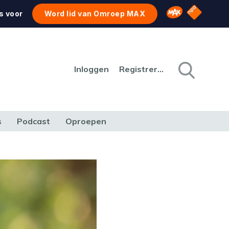
NPO Star
Omroep MAX
s voor
Word lid van Omroep MAX
Inloggen
Registreren
s
Podcast
Oproepen
CULTUUR
NATUUR & MILIEU
REIZEN & VERKEER