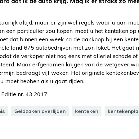
ord dat ik de auto krijg. Mag ik er straks zo m
urlijk altijd, maar er zijn wel regels waar u aan moe
n een particulier zou kopen, moet u het kenteken op 
oet dat binnen een week na de aankoop bij een kenteke
ele land 675 autobedrijven met zo’n loket. Het gaat n
zodat de verkoper niet nog eens met allerlei schade o
teerd. Maar erfgenamen krijgen van de wetgever wat
 termijn bedraagt vijf weken. Het originele kentekenbew
 u moet hebben als u gaat rijden.
 Editie nr. 43 2017
is
Geldzaken overlijden
kenteken
kentekenpla