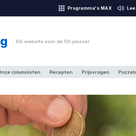
Programma's MAX
Lee
Dé website voor de 50-plusser
Onze columnisten
Recepten
Prijsvragen
Puzzel
ERK & RECHT
GEZONDHEID & SPORT
HUIS, TUIN & HOBBY
MEDIA & 