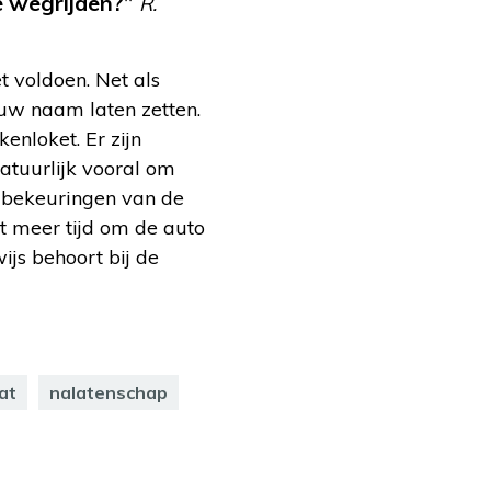
ee wegrijden?”
R.
t voldoen. Net als
uw naam laten zetten.
nloket. Er zijn
atuurlijk vooral om
f bekeuringen van de
 meer tijd om de auto
ijs behoort bij de
at
nalatenschap