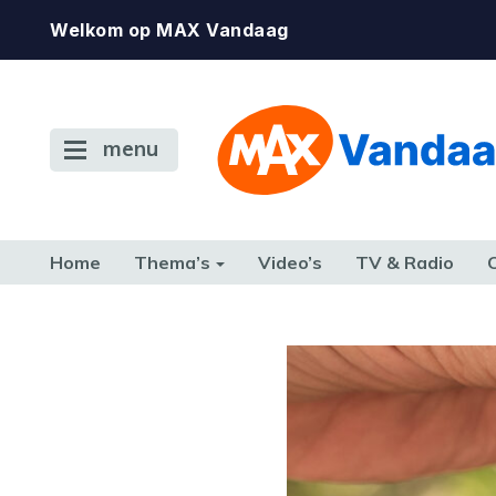
Welkom op MAX Vandaag
menu
Home
Thema’s
Video’s
TV & Radio
CONSUMENT
ETEN & DRINKEN
FAMILIE & RELATIE
GELD, W
TERUG NAAR TOEN