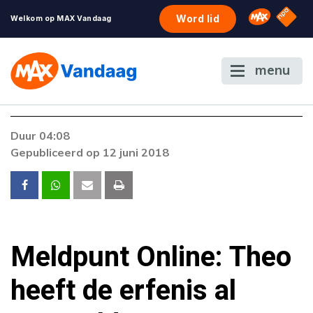
NPO S
Omroep 
Word lid
Welkom op MAX Vandaag
menu
Duur 04:08
Gepubliceerd op 12 juni 2018
Meldpunt Online: Theo
heeft de erfenis al