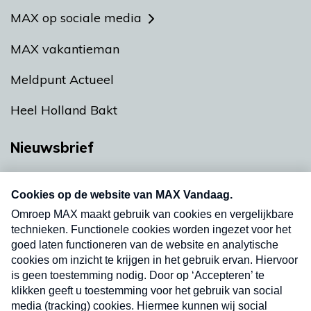
MAX op sociale media
MAX vakantieman
Meldpunt Actueel
Heel Holland Bakt
Nieuwsbrief
Neem hier een gratis abonnement op onze
nieuwsbrief. Elke vrijdag- en dinsdagochtend in
uw mailbox.
Verzend