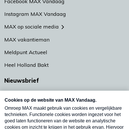
Facebook MAX Vandaag
Instagram MAX Vandaag
MAX op sociale media
MAX vakantieman
Meldpunt Actueel
Heel Holland Bakt
Nieuwsbrief
Neem hier een gratis abonnement op onze
nieuwsbrief. Elke vrijdag- en dinsdagochtend in
uw mailbox.
Verzend