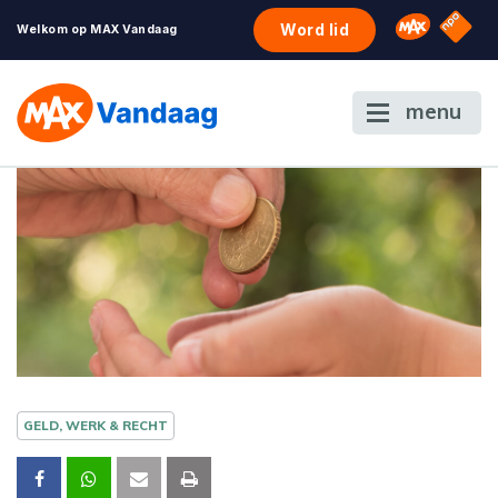
NPO S
Omroep 
Word lid
Welkom op MAX Vandaag
menu
GELD, WERK & RECHT