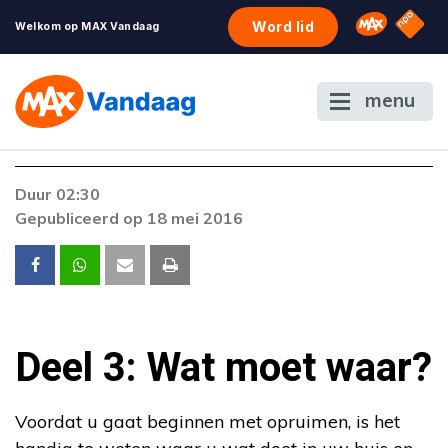
NPO S
Omroep 
Word lid
Welkom op MAX Vandaag
menu
Duur 02:30
Gepubliceerd op 18 mei 2016
Deel 3: Wat moet waar?
Voordat u gaat beginnen met opruimen, is het