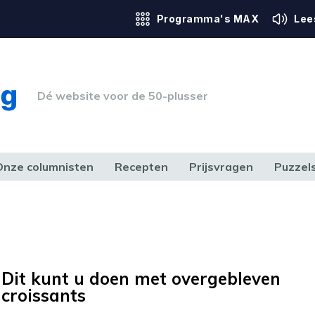
Programma's MAX
Lee
Dé website voor de 50-plusser
Onze columnisten
Recepten
Prijsvragen
Puzzel
ERK & RECHT
GEZONDHEID & SPORT
HUIS, TUIN & HOBBY
MEDIA & 
Dit kunt u doen met overgebleven
croissants