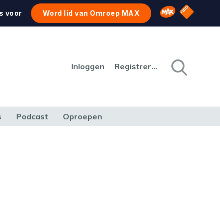
NPO Star
Omroep MAX
s voor
Word lid van Omroep MAX
Inloggen
Registreren
s
Podcast
Oproepen
CULTUUR
NATUUR & MILIEU
REIZEN & VERKEER