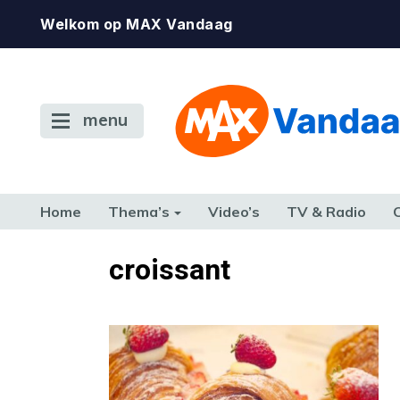
Welkom op MAX Vandaag
menu
Home
Thema’s
Video’s
TV & Radio
CONSUMENT
ETEN & DRINKEN
FAMILIE & RELATIE
GELD, W
croissant
TERUG NAAR TOEN