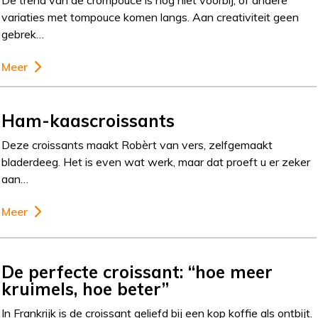
De trend van de crompouce is nog niet voorbij, of andere
variaties met tompouce komen langs. Aan creativiteit geen
gebrek…
Meer
Ham-kaascroissants
Deze croissants maakt Robèrt van vers, zelfgemaakt
bladerdeeg. Het is even wat werk, maar dat proeft u er zeker
aan…
Meer
De perfecte croissant: “hoe meer
kruimels, hoe beter”
In Frankrijk is de croissant geliefd bij een kop koffie als ontbijt.