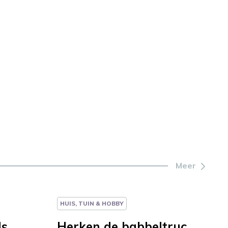
Meer
HUIS, TUIN & HOBBY
ds
Herken de babbeltruc