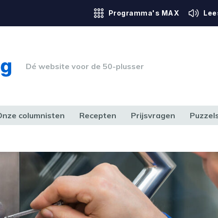
Programma's MAX
Lee
Dé website voor de 50-plusser
Onze columnisten
Recepten
Prijsvragen
Puzzel
ERK & RECHT
GEZONDHEID & SPORT
HUIS, TUIN & HOBBY
MEDIA & 