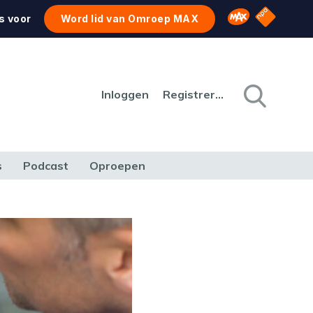
NPO Star
Omroep MAX
s voor
Word lid van Omroep MAX
Inloggen
Registreren
s
Podcast
Oproepen
CULTUUR
NATUUR & MILIEU
REIZEN & VERKEER