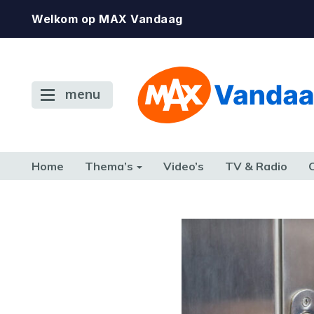
Welkom op MAX Vandaag
menu
Home
Thema’s
Video’s
TV & Radio
CONSUMENT
ETEN & DRINKEN
FAMILIE & RELATIE
GELD, W
TERUG NAAR TOEN