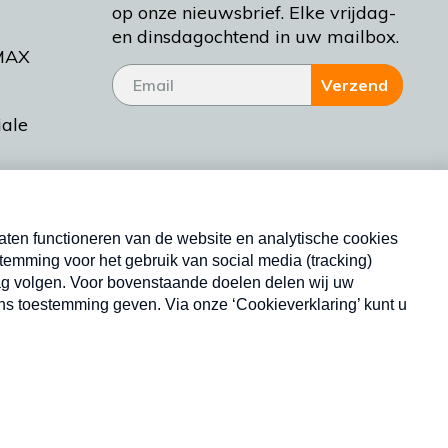
op onze nieuwsbrief. Elke vrijdag-
en dinsdagochtend in uw mailbox.
MAX
Verzend
iale
tieman
ctueel
Nieuwsbrief
d Bakt
Neem hier een gratis abonnement op onze
nieuwsbrief. Elke vrijdag- en dinsdagochtend in uw
mailbox.
Copyright © 2026 MAX Vandaag -
Omroep MAX
privacyverklaring