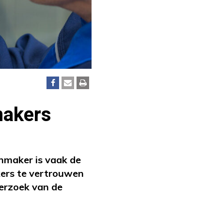
makers
enmaker is vaak de
akers te vertrouwen
derzoek van de