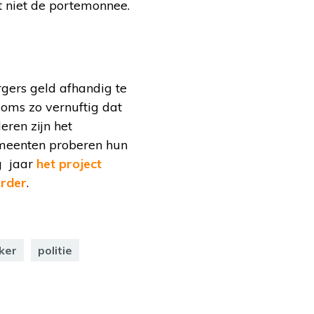
t niet de portemonnee.
rgers geld afhandig te
soms zo vernuftig dat
eren zijn het
gemeenten proberen hun
ig jaar
het project
erder
.
ker
politie