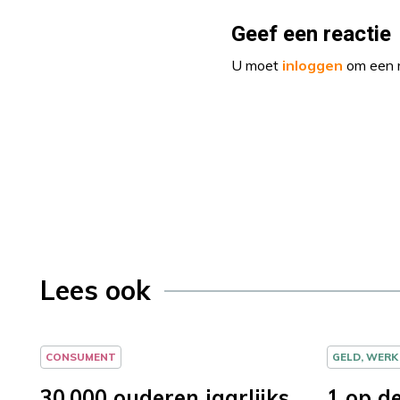
Geef een reactie
U moet
inloggen
om een r
Lees ook
CONSUMENT
GELD, WERK
30.000 ouderen jaarlijks
1 op d