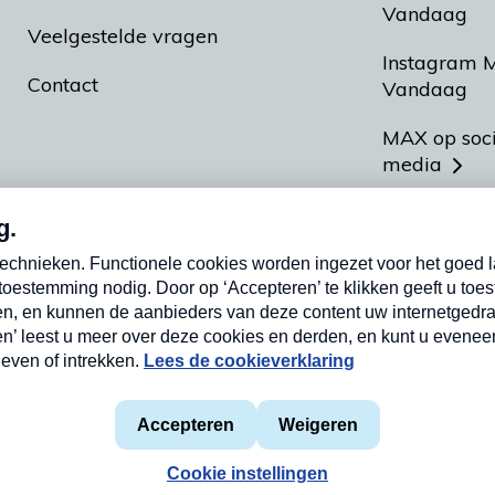
Vandaag
Veelgestelde vragen
Instagram 
Contact
Vandaag
MAX op soc
media
MAX vakan
Meldpunt A
Heel Hollan
aarden
Privacyverklaring
Cookieverklaring