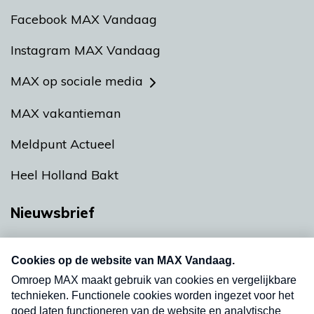
Facebook MAX Vandaag
Instagram MAX Vandaag
MAX op sociale media
MAX vakantieman
Meldpunt Actueel
Heel Holland Bakt
Nieuwsbrief
Neem hier een gratis abonnement op onze
nieuwsbrief. Elke vrijdag- en dinsdagochtend in
uw mailbox.
Verzend