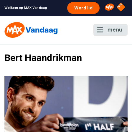
NPO S
Omroep 
Word lid
Welkom op MAX Vandaag
menu
Bert Haandrikman