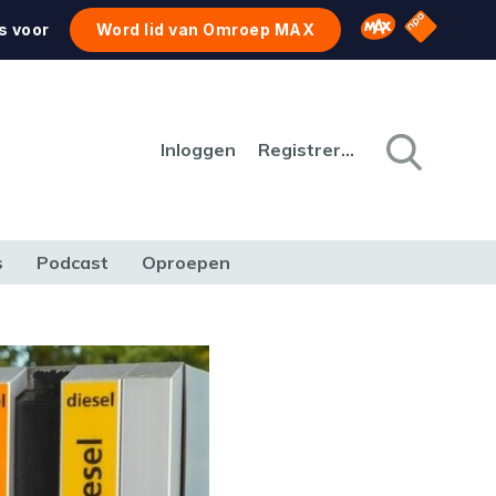
NPO Star
Omroep MAX
s voor
Word lid van Omroep MAX
Inloggen
Registreren
s
Podcast
Oproepen
CULTUUR
NATUUR & MILIEU
REIZEN & VERKEER