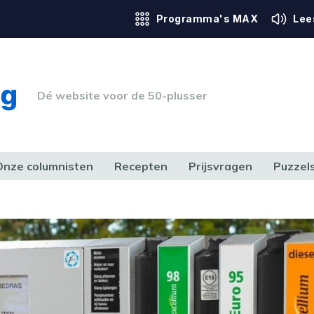
Programma's MAX
Lee
Dé website voor de 50-plusser
Onze columnisten
Recepten
Prijsvragen
Puzzel
ERK & RECHT
GEZONDHEID & SPORT
HUIS, TUIN & HOBBY
MEDIA & 