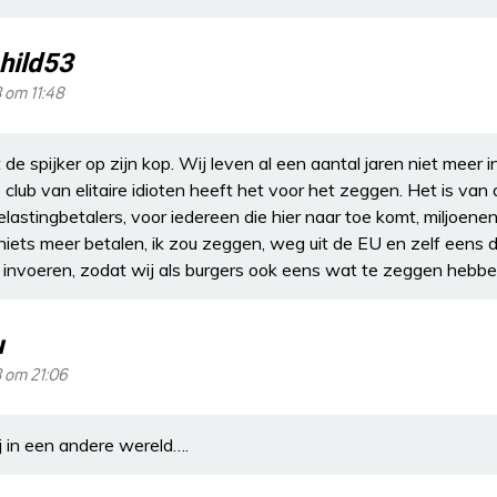
hild53
3 om 11:48
t de spijker op zijn kop. Wij leven al een aantal jaren niet meer
club van elitaire idioten heeft het voor het zeggen. Het is van 
astingbetalers, voor iedereen die hier naar toe komt, miljoenen
iets meer betalen, ik zou zeggen, weg uit de EU en zelf eens 
nvoeren, zodat wij als burgers ook eens wat te zeggen hebben.
u
3 om 21:06
ij in een andere wereld….