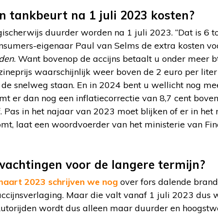
n tankbeurt na 1 juli 2023 kosten?
ischerwijs duurder worden na 1 juli 2023. “Dat is 6 t
onsumers-eigenaar Paul van Selms de extra kosten voo
rden
. Want bovenop de accijns betaalt u onder meer b
neprijs waarschijnlijk weer boven de 2 euro per liter
de snelweg staan. En in 2024 bent u wellicht nog mee
t er dan nog een inflatiecorrectie van 8,7 cent bove
ief. Pas in het najaar van 2023 moet blijken of er in h
komt, laat een woordvoerder van het ministerie van F
wachtingen voor de langere termijn?
maart 2023 schrijven we nog
over fors dalende brand
ccijnsverlaging. Maar die valt vanaf 1 juli 2023 dus w
 Autorijden wordt dus alleen maar duurder en hoogstwaar