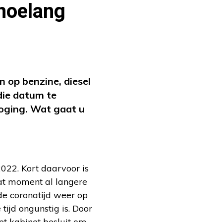
 hoelang
n op benzine, diesel
die datum te
hoging. Wat gaat u
022. Kort daarvoor is
dat moment al langere
de coronatijd weer op
tijd ongunstig is. Door
et kabinet besluit om