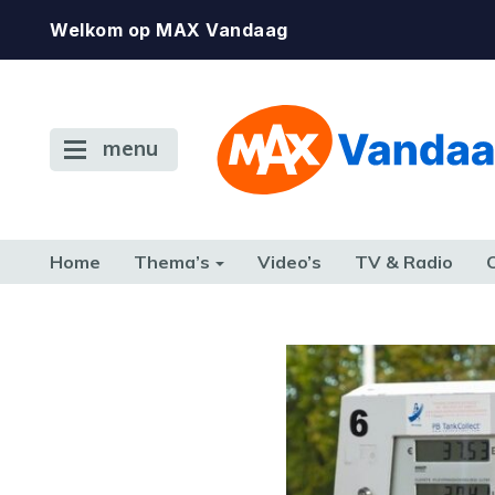
Welkom op MAX Vandaag
menu
Home
Thema’s
Video’s
TV & Radio
CONSUMENT
ETEN & DRINKEN
FAMILIE & RELATIE
GELD, W
TERUG NAAR TOEN