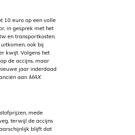
ot 10 euro op een volle
r, in gesprek met het
tw en transportkosten.
 uitkomen, ook bij
r kwijt. Volgens het
nop de accijns, maar
et nieuwe jaar inderdaad
inanciën aan
MAX
stofprijzen, mede
eg, terwijl de accijns
schijnlijk blijft dat