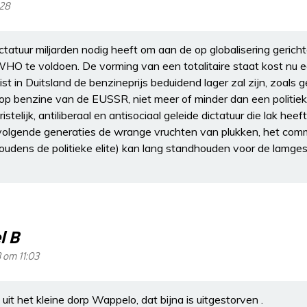
:28
ictatuur miljarden nodig heeft om aan de op globalisering geric
O te voldoen. De vorming van een totalitaire staat kost nu e
st in Duitsland de benzineprijs beduidend lager zal zijn, zoals g
op benzine van de EUSSR, niet meer of minder dan een politiek
istelijk, antiliberaal en antisociaal geleide dictatuur die lak hee
lgende generaties de wrange vruchten van plukken, het comm
oudens de politieke elite) kan lang standhouden voor de lamge
l B
3 om 11:03
uit het kleine dorp Wappelo, dat bijna is uitgestorven .