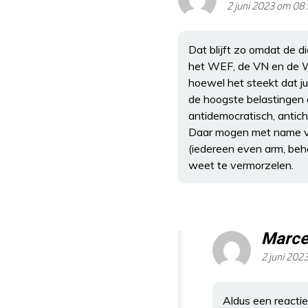
2 juni 2023 om 08
Dat blijft zo omdat de d
het WEF, de VN en de WH
hoewel het steekt dat jui
de hoogste belastingen 
antidemocratisch, antichr
Daar mogen met name vo
(iedereen even arm, beh
weet te vermorzelen.
Marce
2 juni 202
Aldus een reactie 