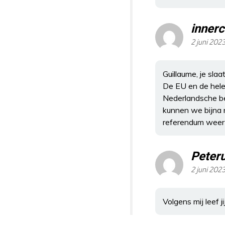
innerc
2 juni 202
Guillaume, je slaa
De EU en de hele 
Nederlandsche bel
kunnen we bijna n
referendum weer i
Peter
2 juni 202
Volgens mij leef j