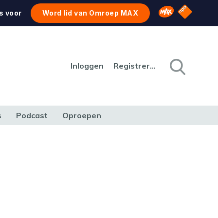
NPO Star
Omroep MAX
s voor
Word lid van Omroep MAX
Inloggen
Registreren
s
Podcast
Oproepen
CULTUUR
NATUUR & MILIEU
REIZEN & VERKEER