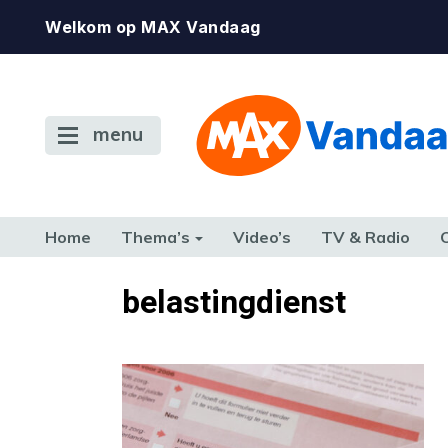
Welkom op MAX Vandaag
menu
Home
Thema’s
Video’s
TV & Radio
CONSUMENT
ETEN & DRINKEN
FAMILIE & RELATIE
GELD, W
belastingdienst
TERUG NAAR TOEN