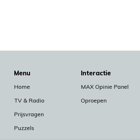
Menu
Interactie
Home
MAX Opinie Panel
TV & Radio
Oproepen
Prijsvragen
Puzzels