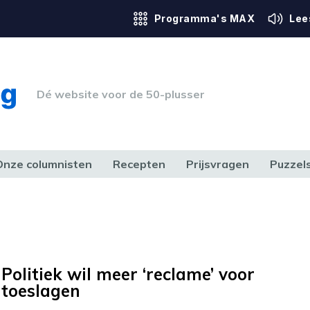
Programma's MAX
Lee
Dé website voor de 50-plusser
Onze columnisten
Recepten
Prijsvragen
Puzzel
ERK & RECHT
GEZONDHEID & SPORT
HUIS, TUIN & HOBBY
MEDIA & 
Politiek wil meer ‘reclame’ voor
toeslagen