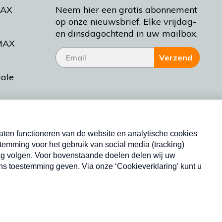
MAX
Neem hier een gratis abonnement
op onze nieuwsbrief. Elke vrijdag-
en dinsdagochtend in uw mailbox.
MAX
Verzend
iale
tieman
ctueel
Nieuwsbrief
d Bakt
Neem hier een gratis abonnement op onze
nieuwsbrief. Elke vrijdag- en dinsdagochtend in uw
mailbox.
Copyright © 2026 MAX Vandaag -
Omroep MAX
privacyverklaring