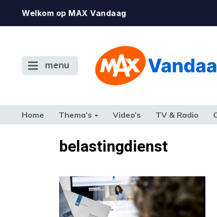
Welkom op MAX Vandaag
menu
Home
Thema’s
Video’s
TV & Radio
CONSUMENT
ETEN & DRINKEN
FAMILIE & RELATIE
GELD, W
belastingdienst
TERUG NAAR TOEN