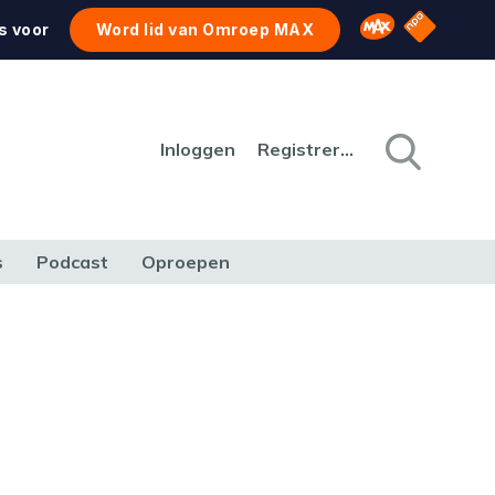
NPO Star
Omroep MAX
s voor
Word lid van Omroep MAX
Inloggen
Registreren
s
Podcast
Oproepen
CULTUUR
NATUUR & MILIEU
REIZEN & VERKEER