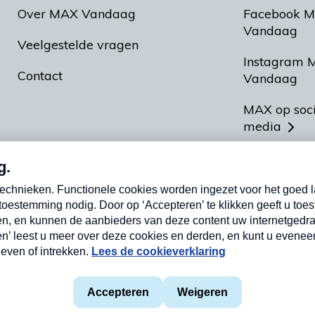
Over MAX Vandaag
Facebook 
Vandaag
Veelgestelde vragen
Instagram 
Contact
Vandaag
MAX op soc
media
MAX vakan
Meldpunt A
Heel Hollan
aarden
Privacyverklaring
Cookieverklaring