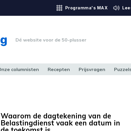
Programma's MAX
Lee
Dé website voor de 50-plusser
Onze columnisten
Recepten
Prijsvragen
Puzzel
ERK & RECHT
GEZONDHEID & SPORT
HUIS, TUIN & HOBBY
MEDIA & 
Waarom de dagtekening van de
Belastingdienst vaak een datum in
de toekomst is