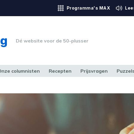
Programma's MAX
Lee
Dé website voor de 50-plusser
Onze columnisten
Recepten
Prijsvragen
Puzzel
ERK & RECHT
GEZONDHEID & SPORT
HUIS, TUIN & HOBBY
MEDIA & 