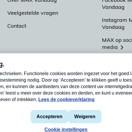
Vandaag
Veelgestelde vragen
Instagram 
Contact
Vandaag
MAX op soc
media
MAX vakan
Meldpunt A
Heel Hollan
aarden
Privacyverklaring
Cookieverklaring