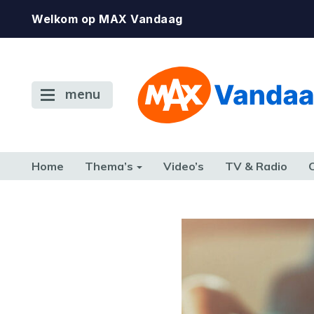
Welkom op MAX Vandaag
menu
Home
Thema’s
Video’s
TV & Radio
CONSUMENT
ETEN & DRINKEN
FAMILIE & RELATIE
GELD, W
TERUG NAAR TOEN