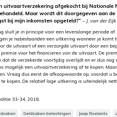
een uitvaartverzekering afgekocht bij Nationale 
gehandeld. Maar wordt dit doorgegeven aan de 
st bij mijn inkomsten opgeteld?”
–
J. van der Eijk
g sluit je in principe voor een levenslange periode af.
ijgen je nabestaanden een uitkering wanneer je komt t
or de uitvaart of een verzorgde uitvaart door een bep
 premie voor het financieren van de uitvaart. De pre
o dat de verzekerde voortijdig overlijdt en er dus nog 
oms mogelijk een uitvaartverzekering af te kopen. Maar 
n. Vraag dus eerst de afkoopwaarde op, voordat u b
te kopen. De relatief lage uitkering is uiteindelijk net
 editie 33-34, 2018.
ldzaken
Geldzaken belastingen
Jaap Roelants