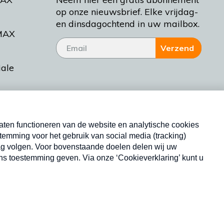
op onze nieuwsbrief. Elke vrijdag-
en dinsdagochtend in uw mailbox.
MAX
Verzend
iale
tieman
ctueel
Nieuwsbrief
d Bakt
Neem hier een gratis abonnement op onze
nieuwsbrief. Elke vrijdag- en dinsdagochtend in uw
mailbox.
Copyright © 2026 MAX Vandaag -
Omroep MAX
privacyverklaring