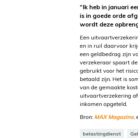
“Ik heb in januari 
is in goede orde af
wordt deze opbreng
Een uitvaartverzekerin
en in ruil daarvoor kr
een geldbedrag zijn vo
verzekeraar spaart de
gebruikt voor het risic
betaald zijn. Het is s
van de gemaakte koste
uitvaartverzekering af 
inkomen opgeteld.
Bron:
MAX Magazine
,
belastingdienst
Ge