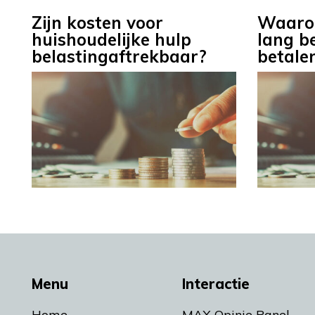
Zijn kosten voor
Waaro
huishoudelijke hulp
lang b
belastingaftrekbaar?
betale
Menu
Interactie
Home
MAX Opinie Panel