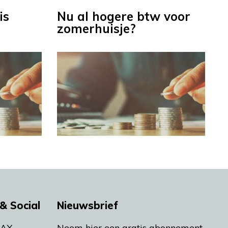
is
Nu al hogere btw voor
zomerhuisje?
& Social
Nieuwsbrief
MAX
Neem hier een gratis abonnement