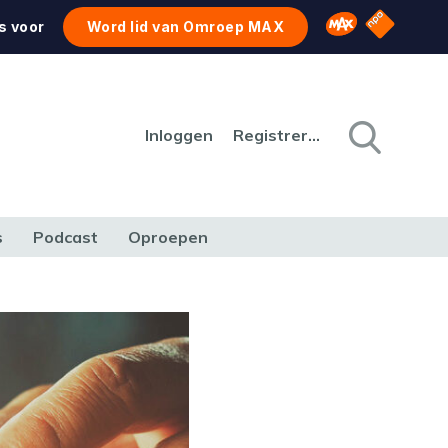
NPO Star
Omroep MAX
s voor
Word lid van Omroep MAX
Inloggen
Registreren
s
Podcast
Oproepen
CULTUUR
NATUUR & MILIEU
REIZEN & VERKEER