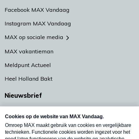
Facebook MAX Vandaag
Instagram MAX Vandaag
MAX op sociale media
MAX vakantieman
Meldpunt Actueel
Heel Holland Bakt
Nieuwsbrief
Neem hier een gratis abonnement op onze
nieuwsbrief. Elke vrijdag- en dinsdagochtend in
uw mailbox.
Verzend