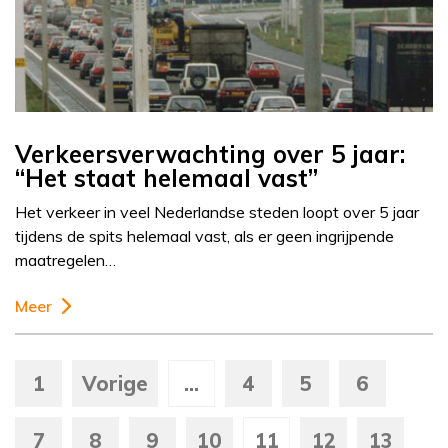
Verkeersverwachting over 5 jaar:
“Het staat helemaal vast”
Het verkeer in veel Nederlandse steden loopt over 5 jaar
tijdens de spits helemaal vast, als er geen ingrijpende
maatregelen…
Meer
1
Vorige
...
4
5
6
7
8
9
10
11
12
13