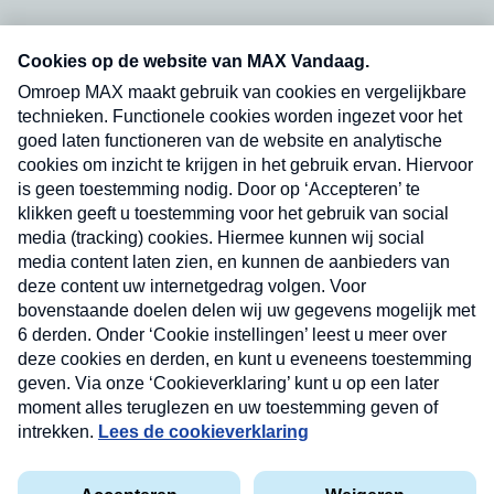
Neem hier een gratis abonnement op onze
nieuwsbrief. Elke vrijdag- en dinsdagochtend in
uw mailbox.
Verzend
Nieuwsbrief
Neem hier een gratis abonnement op onze
nieuwsbrief. Elke vrijdag- en dinsdagochtend in uw
mailbox.
Contact
Algemene voorwaarden
Privacyverklaring
Cookieverklaring