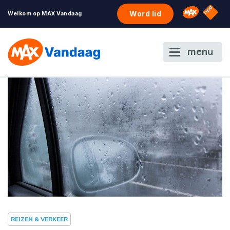
NPO S
Omroep 
Word lid
Welkom op MAX Vandaag
menu
REIZEN & VERKEER