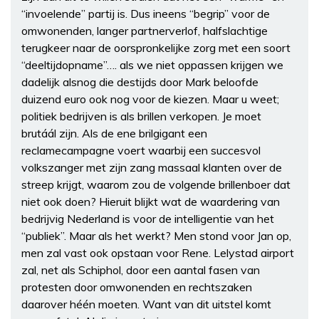
“invoelende” partij is. Dus ineens “begrip” voor de
omwonenden, langer partnerverlof, halfslachtige
terugkeer naar de oorspronkelijke zorg met een soort
“deeltijdopname”…. als we niet oppassen krijgen we
dadelijk alsnog die destijds door Mark beloofde
duizend euro ook nog voor de kiezen. Maar u weet;
politiek bedrijven is als brillen verkopen. Je moet
brutáál zijn. Als de ene brilgigant een
reclamecampagne voert waarbij een succesvol
volkszanger met zijn zang massaal klanten over de
streep krijgt, waarom zou de volgende brillenboer dat
niet ook doen? Hieruit blijkt wat de waardering van
bedrijvig Nederland is voor de intelligentie van het
“publiek”. Maar als het werkt? Men stond voor Jan op,
men zal vast ook opstaan voor Rene. Lelystad airport
zal, net als Schiphol, door een aantal fasen van
protesten door omwonenden en rechtszaken
daarover héén moeten. Want van dit uitstel komt