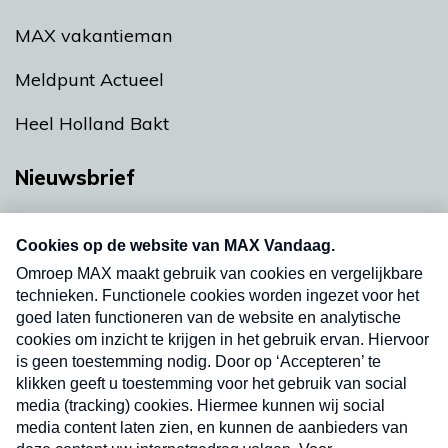
MAX vakantieman
Meldpunt Actueel
Heel Holland Bakt
Nieuwsbrief
Neem hier een gratis abonnement op onze
nieuwsbrief. Elke vrijdag- en dinsdagochtend in
uw mailbox.
Verzend