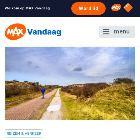
NPO S
Omroep 
Word lid
Welkom op MAX Vandaag
menu
REIZEN & VERKEER