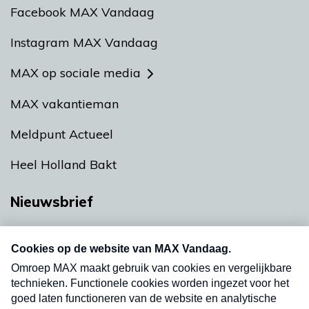
Facebook MAX Vandaag
Instagram MAX Vandaag
MAX op sociale media
MAX vakantieman
Meldpunt Actueel
Heel Holland Bakt
Nieuwsbrief
Neem hier een gratis abonnement op onze
nieuwsbrief. Elke vrijdag- en dinsdagochtend in
uw mailbox.
Verzend