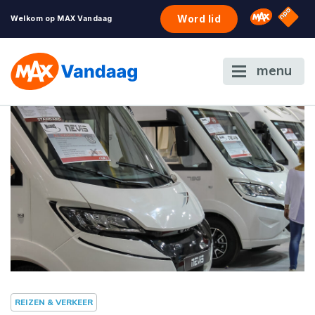
NPO S
Omroep 
Word lid
Welkom op MAX Vandaag
menu
REIZEN & VERKEER