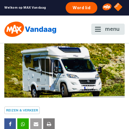
NPO S
Omroep 
Word lid
Welkom op MAX Vandaag
menu
REIZEN & VERKEER