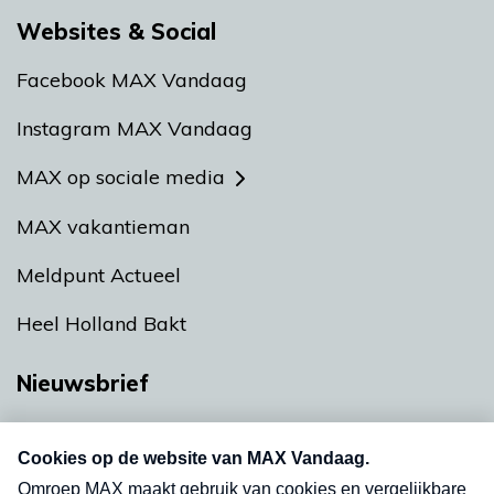
Websites & Social
Facebook MAX Vandaag
Instagram MAX Vandaag
MAX op sociale media
MAX vakantieman
Meldpunt Actueel
Heel Holland Bakt
Nieuwsbrief
Neem hier een gratis abonnement op onze
nieuwsbrief. Elke vrijdag- en dinsdagochtend in
uw mailbox.