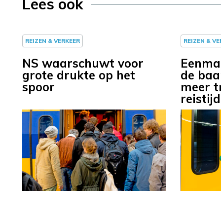
Lees ook
REIZEN & VERKEER
REIZEN & V
NS waarschuwt voor
Eenmal
grote drukte op het
de baa
spoor
meer t
reistij