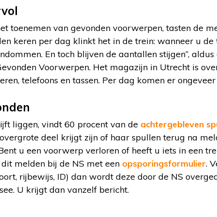
rvol
het toenemen van gevonden voorwerpen, tasten de 
den keren per dag klinkt het in de trein: wanneer u de 
endommen. En toch blijven de aantallen stijgen”, ald
evonden Voorwerpen. Het magazijn in Utrecht is ove
beren, telefoons en tassen. Per dag komen er ongevee
onden
ijft liggen, vindt 60 procent van de
achtergebleven sp
overgrote deel krijgt zijn of haar spullen terug na me
ent u een voorwerp verloren of heeft u iets in een trei
dit melden bij de NS met een
opsporingsformulier
. V
poort, rijbewijs, ID) dan wordt deze door de NS overg
ee. U krijgt dan vanzelf bericht.