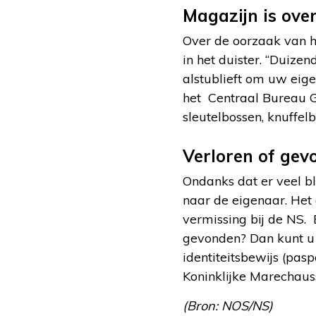
Magazijn is ove
Over de oorzaak van 
in het duister. “Duizen
alstublieft om uw eig
het Centraal Bureau G
sleutelbossen, knuffel
Verloren of gev
Ondanks dat er veel bl
naar de eigenaar. Het 
vermissing bij de NS. B
gevonden? Dan kunt u 
identiteitsbewijs (pas
Koninklijke Marechauss
(Bron: NOS/NS)