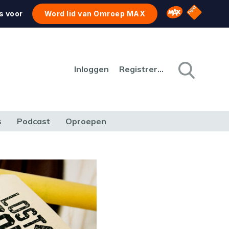
NPO Star
Omroep MAX
s voor
Word lid van Omroep MAX
Inloggen
Registreren
s
Podcast
Oproepen
CULTUUR
NATUUR & MILIEU
REIZEN & VERKEER