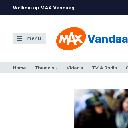
Welkom op MAX Vandaag
menu
Home
Thema’s
Video’s
TV & Radio
CONSUMENT
ETEN & DRINKEN
FAMILIE & RELATIE
GELD, W
TERUG NAAR TOEN