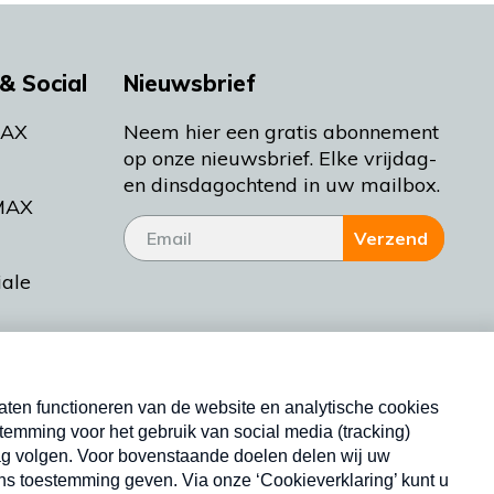
& Social
Nieuwsbrief
MAX
Neem hier een gratis abonnement
op onze nieuwsbrief. Elke vrijdag-
en dinsdagochtend in uw mailbox.
MAX
Verzend
iale
tieman
ctueel
Nieuwsbrief
d Bakt
Neem hier een gratis abonnement op onze