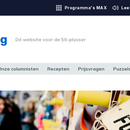
Programma's MAX
Lee
Dé website voor de 50-plusser
Onze columnisten
Recepten
Prijsvragen
Puzzel
ERK & RECHT
GEZONDHEID & SPORT
HUIS, TUIN & HOBBY
MEDIA & 