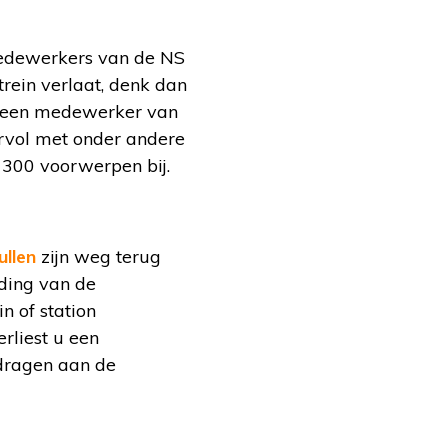
medewerkers van de NS
trein verlaat, denk dan
us een medewerker van
rvol met onder andere
r 300 voorwerpen bij.
ullen
zijn weg terug
lding van de
n of station
erliest u een
edragen aan de