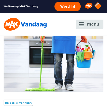
NPO S
Omroep 
Word lid
Welkom op MAX Vandaag
menu
REIZEN & VERKEER