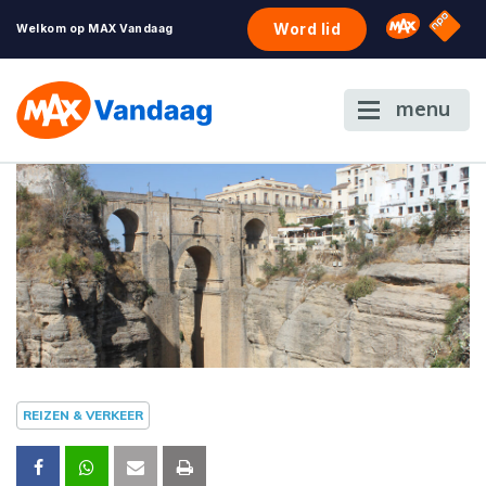
NPO S
Omroep 
Word lid
Welkom op MAX Vandaag
menu
REIZEN & VERKEER