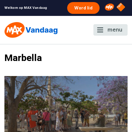
NPO S
Omroep 
Word lid
Welkom op MAX Vandaag
menu
Marbella