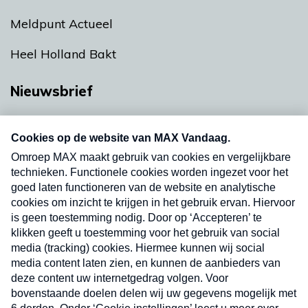
Meldpunt Actueel
Heel Holland Bakt
Nieuwsbrief
Neem hier een gratis abonnement op onze
nieuwsbrief. Elke vrijdag- en dinsdagochtend in
uw mailbox.
Verzend