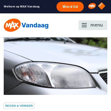
NPO S
Omroep 
Word lid
Welkom op MAX Vandaag
menu
REIZEN & VERKEER