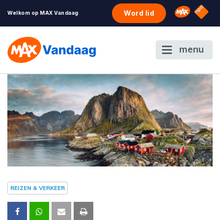
NPO S
Omroep 
Word lid
Welkom op MAX Vandaag
menu
REIZEN & VERKEER