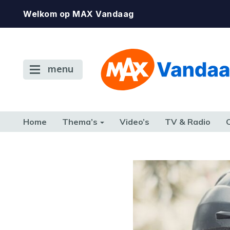
Welkom op MAX Vandaag
menu
Home
Thema’s
Video’s
TV & Radio
CONSUMENT
ETEN & DRINKEN
FAMILIE & RELATIE
GELD, W
TERUG NAAR TOEN