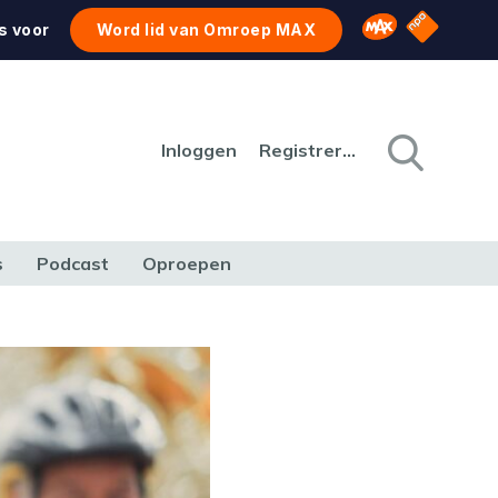
NPO Star
Omroep MAX
s voor
Word lid van Omroep MAX
Inloggen
Registreren
s
Podcast
Oproepen
CULTUUR
NATUUR & MILIEU
REIZEN & VERKEER