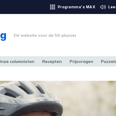
Programma's MAX
Lee
Dé website voor de 50-plusser
Onze columnisten
Recepten
Prijsvragen
Puzzel
ERK & RECHT
GEZONDHEID & SPORT
HUIS, TUIN & HOBBY
MEDIA & 