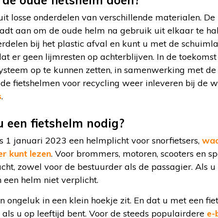
de oude fietshelm doen?
uit losse onderdelen van verschillende materialen. D
dt aan om de oude helm na gebruik uit elkaar te ha
rdelen bij het plastic afval en kunt u met de schuimla
 dat er geen lijmresten op achterblijven. In de toeko
ysteem op te kunnen zetten, in samenwerking met de
de fietshelmen voor recycling weer inleveren bij de w
s
.
 een fietshelm nodig?
ds 1 januari 2023 een helmplicht voor snorfietsers,
waa
r kunt lezen
. Voor brommers, motoren, scooters en sp
cht, zowel voor de bestuurder als de passagier. Als u
 een helm niet verplicht.
 ongeluk in een klein hoekje zit. En dat u met een fie
als u op leeftijd bent. Voor de steeds populairdere
e-