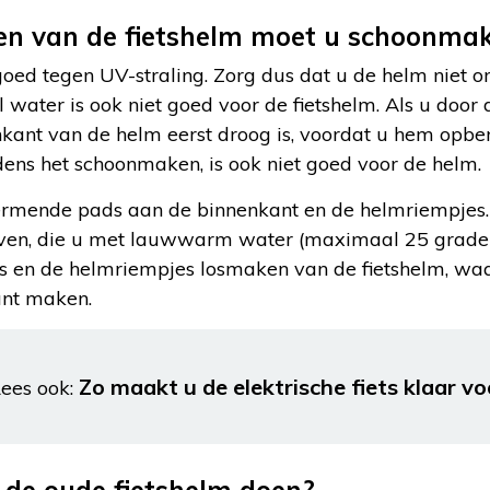
en van de fietshelm moet u schoonma
goed tegen UV-straling. Zorg dus dat u de helm niet on
l water is ook niet goed voor de fietshelm. Als u door d
nkant van de helm eerst droog is, voordat u hem opbe
jdens het schoonmaken, is ook niet goed voor de helm.
ermende pads aan de binnenkant en de helmriempjes.
ijven, die u met lauwwarm water (maximaal 25 grade
s en de helmriempjes losmaken van de fietshelm, wa
unt maken.
Zo maakt u de elektrische fiets klaar vo
ees ook: