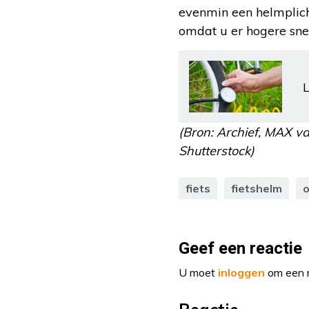
evenmin een helmplich
omdat u er hogere sne
L
(Bron: Archief, MAX va
Shutterstock)
fiets
fietshelm
o
Geef een reactie
U moet
inloggen
om een r