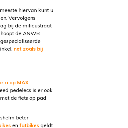
e meeste hiervan kunt u
len. Vervolgens
ag bij de milieustraat
mst hoopt de ANWB
 gespecialiseerde
inkel,
net zoals bij
r u op MAX
eed pedelecs is er ook
 met de fiets op pad
tshelm beter
bikes
en
fatbikes
geldt