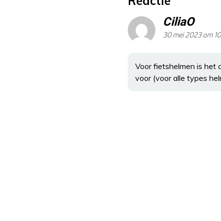
Reactie
CiliaO
30 mei 2023 om 10
Voor fietshelmen is het 
voor (voor alle types he