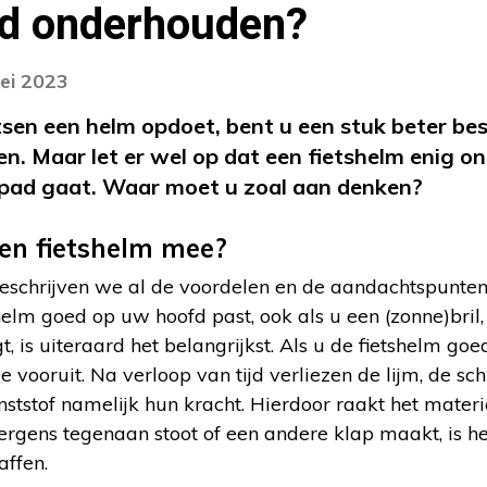
d onderhouden?
ei 2023
etsen een helm opdoet, bent u een stuk beter be
n. Maar let er wel op dat een fietshelm enig o
p pad gaat. Waar moet u zoal aan denken?
en fietshelm mee?
eschrijven we al de voordelen en de aandachtspunten
helm goed op uw hoofd past, ook als u een (zonne)bril,
 is uiteraard het belangrijkst. Als u de fietshelm goe
e vooruit. Na verloop van tijd verliezen de lijm, de s
tstof namelijk hun kracht. Hierdoor raakt het materi
 ergens tegenaan stoot of een andere klap maakt, is he
affen.