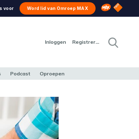
NPO Star
Omroep MAX
s voor
Word lid van Omroep MAX
Inloggen
Registreren
s
Podcast
Oproepen
CULTUUR
NATUUR & MILIEU
REIZEN & VERKEER