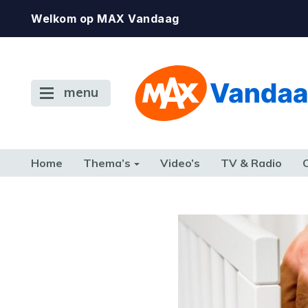
Welkom op MAX Vandaag
menu
Home
Thema’s
Video’s
TV & Radio
CONSUMENT
ETEN & DRINKEN
FAMILIE & RELATIE
GELD, W
TERUG NAAR TOEN