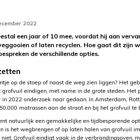
december 2022
tal een jaar of 10 mee, voordat hij aan vervan
eggooien of laten recyclen. Hoe gaat dit zijn 
bespreken de verschillende opties.
zetten
ntje op de stoep of naast de weg zien liggen? Het ge
t grofvuil eindigen, met name in de grote steden. H
r in 2022 onderzoek naar gedaan. In Amsterdam, Ro
150.000 matrassen aan de straat en bij het grofvuil te
nt natuurlijk een gemakkelijke en tijdbesparende opti
is het wegbrengen of op laten halen van grofvuil im
et niet. Grofvuil eindigt vaak in de verbrandingsoven,