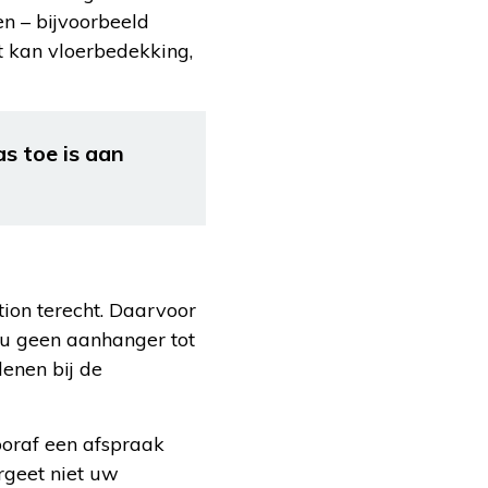
en – bijvoorbeeld
t kan vloerbedekking,
s toe is aan
tion terecht. Daarvoor
s u geen aanhanger tot
lenen bij de
ooraf een afspraak
rgeet niet uw