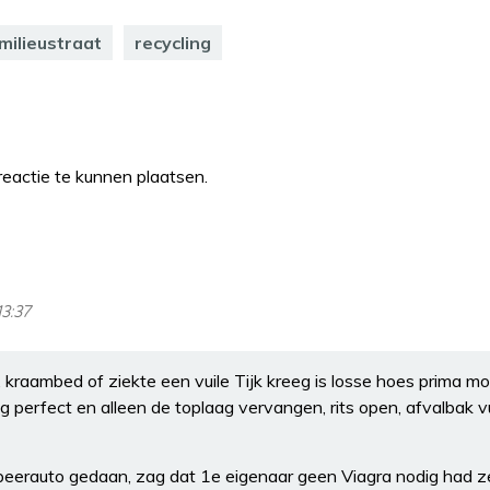
milieustraat
recycling
eactie te kunnen plaatsen.
13:37
 kraambed of ziekte een vuile Tijk kreeg is losse hoes prima mog
 perfect en alleen de toplaag vervangen, rits open, afvalbak v
eerauto gedaan, zag dat 1e eigenaar geen Viagra nodig had ze