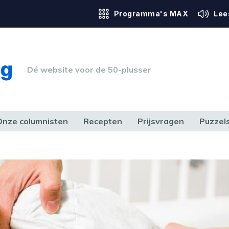
Programma's MAX
Lee
Dé website voor de 50-plusser
Onze columnisten
Recepten
Prijsvragen
Puzzel
ERK & RECHT
GEZONDHEID & SPORT
HUIS, TUIN & HOBBY
MEDIA & 