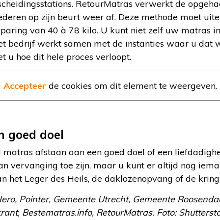
lscheidingsstations. RetourMatras verwerkt de opgeh
ederen op zijn beurt weer af. Deze methode moet uite
paring van 40 à 78 kilo. U kunt niet zelf uw matras in
t bedrijf werkt samen met de instanties waar u dat w
t u hoe dit hele proces verloopt.
Accepteer
de cookies om dit element te weergeven.
n goed doel
d matras afstaan aan een goed doel of een liefdadighe
n vervanging toe zijn, maar u kunt er altijd nog iema
an het Leger des Heils, de daklozenopvang of de kring
-Hero, Pointer, Gemeente Utrecht, Gemeente Roosendaa
ant, Bestematras.info, RetourMatras. Foto: Shutterst