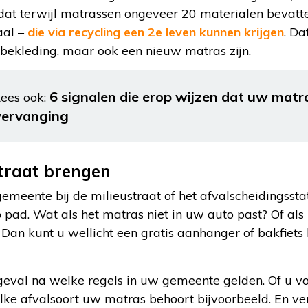
n dat terwijl matrassen ongeveer 20 materialen bevatt
aal –
die via recycling een 2e leven kunnen krijgen
. Da
obekleding, maar ook een nieuw matras zijn.
6 signalen die erop wijzen dat uw matra
ees ook:
vervanging
traat brengen
emeente bij de milieustraat of het afvalscheidingssta
 pad. Wat als het matras niet in uw auto past? Of al
Dan kunt u wellicht een gratis aanhanger of bakfiets 
 geval na welke regels in uw gemeente gelden. Of u v
ke afvalsoort uw matras behoort bijvoorbeeld. En ve