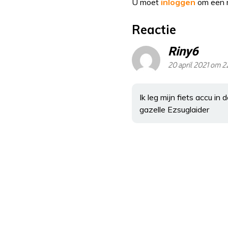
U moet
inloggen
om een r
Reactie
Riny6
20 april 2021 om 2
Ik leg mijn fiets accu in
gazelle Ezsuglaider