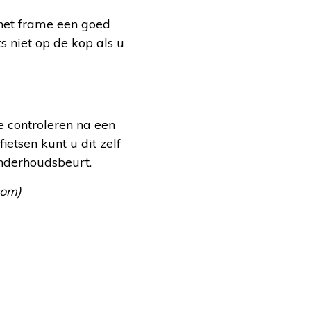
n het frame een goed
s niet op de kop als u
e controleren na een
etsen kunt u dit zelf
onderhoudsbeurt.
com
)