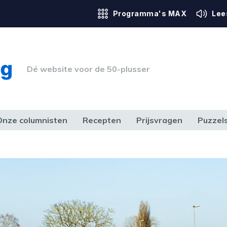
Programma's MAX
Lee
Dé website voor de 50-plusser
Onze columnisten
Recepten
Prijsvragen
Puzzel
ERK & RECHT
GEZONDHEID & SPORT
HUIS, TUIN & HOBBY
MEDIA & 