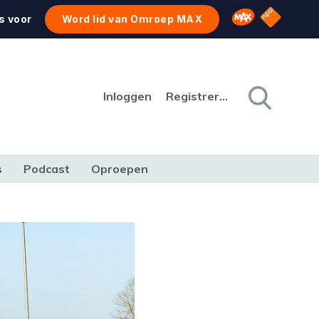
NPO Star
Omroep MAX
s voor
Word lid van Omroep MAX
Inloggen
Registreren
s
Podcast
Oproepen
CULTUUR
NATUUR & MILIEU
REIZEN & VERKEER