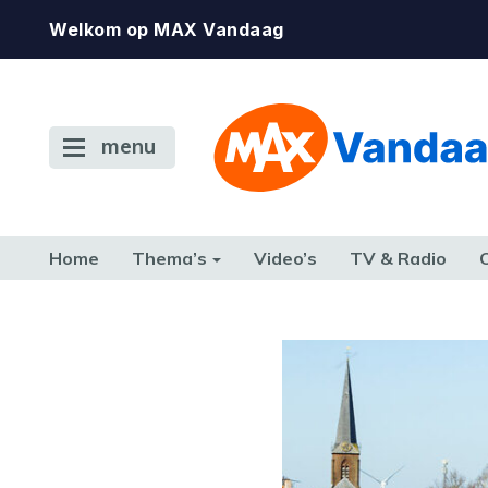
Welkom op MAX Vandaag
menu
Home
Thema’s
Video’s
TV & Radio
CONSUMENT
ETEN & DRINKEN
FAMILIE & RELATIE
GELD, W
TERUG NAAR TOEN