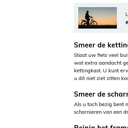
L
e
Smeer de kettin
Staat uw fiets veel bu
wat extra aandacht geb
kettingkast. U kunt er
u dit niet ziet zitten 
Smeer de schar
Als u toch bezig bent
scharnieren van een dru
Reinig het fram