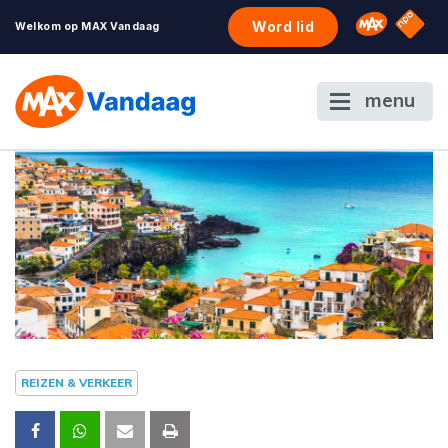
NPO S
Omroep 
Word lid
Welkom op MAX Vandaag
menu
REIZEN & VERKEER