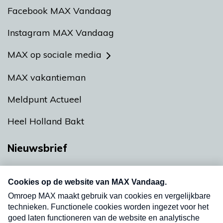
Facebook MAX Vandaag
Instagram MAX Vandaag
MAX op sociale media
MAX vakantieman
Meldpunt Actueel
Heel Holland Bakt
Nieuwsbrief
Neem hier een gratis abonnement op onze
nieuwsbrief. Elke vrijdag- en dinsdagochtend in
uw mailbox.
Verzend