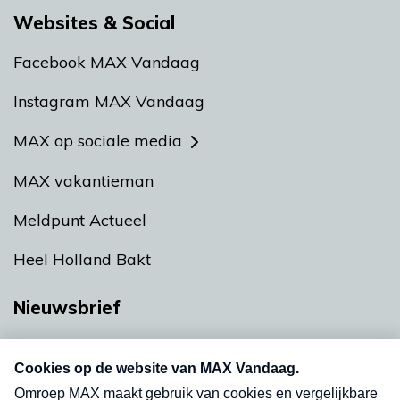
Websites & Social
Facebook MAX Vandaag
Instagram MAX Vandaag
MAX op sociale media
MAX vakantieman
Meldpunt Actueel
Heel Holland Bakt
Nieuwsbrief
Neem hier een gratis abonnement op onze
nieuwsbrief. Elke vrijdag- en dinsdagochtend in
uw mailbox.