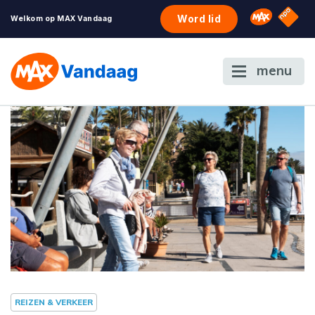
NPO S
Omroep 
Word lid
Welkom op MAX Vandaag
menu
REIZEN & VERKEER