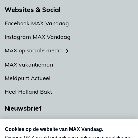
Websites & Social
Facebook MAX Vandaag
Instagram MAX Vandaag
MAX op sociale media
MAX vakantieman
Meldpunt Actueel
Heel Holland Bakt
Nieuwsbrief
Neem hier een gratis abonnement op onze
nieuwsbrief. Elke vrijdag- en dinsdagochtend in
uw mailbox.