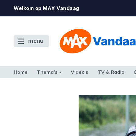
Welkom op MAX Vandaag
menu
Home
Thema’s
Video’s
TV & Radio
CONSUMENT
ETEN & DRINKEN
FAMILIE & RELATIE
GELD, W
TERUG NAAR TOEN