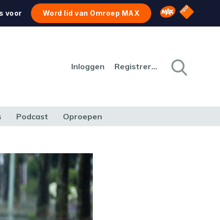
NPO Star
Omroep MAX
s voor
Word lid van Omroep MAX
Inloggen
Registreren
s
Podcast
Oproepen
CULTUUR
NATUUR & MILIEU
REIZEN & VERKEER