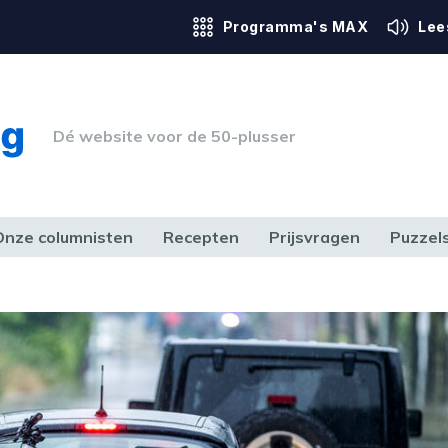
Programma's MAX
Lee
Dé website voor de 50-plusser
Onze columnisten
Recepten
Prijsvragen
Puzzel
ERK & RECHT
GEZONDHEID & SPORT
HUIS, TUIN & HOBBY
MEDIA & 