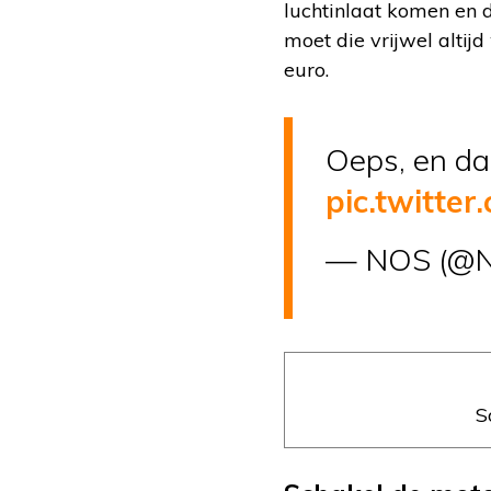
luchtinlaat komen en 
moet die vrijwel alti
euro.
Oeps, en dan
pic.twitt
— NOS (@
S