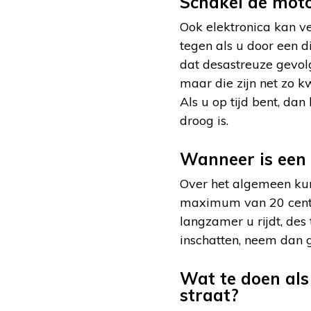
Schakel de moto
Ook elektronica kan v
tegen als u door een d
dat desastreuze gevolg
maar die zijn net zo k
Als u op tijd bent, da
droog is.
Wanneer is een 
Over het algemeen kun
maximum van 20 centim
langzamer u rijdt, des
inschatten, neem dan g
Wat te doen als
straat?