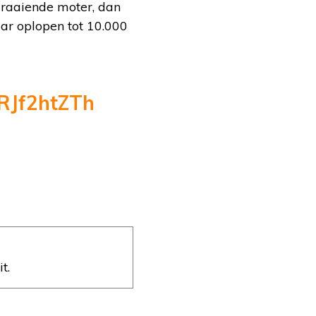
draaiende moter, dan
ar oplopen tot 10.000
SRJf2htZTh
t.