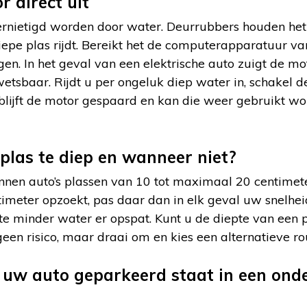
r direct uit
ernietigd worden door water. Deurrubbers houden het 
iepe plas rijdt. Bereikt het de computerapparatuur va
en. In het geval van een elektrische auto zuigt de mo
wetsbaar. Rijdt u per ongeluk diep water in, schakel de
n blijft de motor gespaard en kan die weer gebruikt wo
plas te diep en wanneer niet?
nen auto’s plassen van 10 tot maximaal 20 centimete
eter opzoekt, pas daar dan in elk geval uw snelheid
 te minder water er opspat. Kunt u de diepte van een 
een risico, maar draai om en kies een alternatieve ro
 uw auto geparkeerd staat in een ond