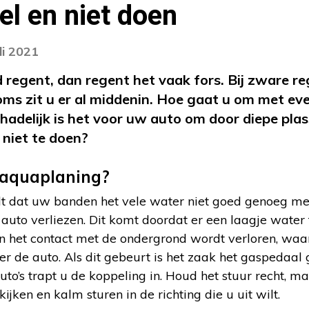
el en niet doen
li 2021
 regent, dan regent het vaak fors. Bij zware re
oms zit u er al middenin. Hoe gaat u om met ev
hadelijk is het voor uw auto om door diepe plas
 niet te doen?
 aquaplaning?
alt dat uw banden het vele water niet goed genoeg m
 auto verliezen. Dit komt doordat er een laagje wate
 het contact met de ondergrond wordt verloren, waard
r de auto. Als dit gebeurt is het zaak het gaspedaal ge
to’s trapt u de koppeling in. Houd het stuur recht, m
kijken en kalm sturen in de richting die u uit wilt.