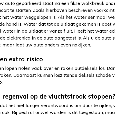
uw auto geparkeerd staat na een fikse wolkbreuk onde
ooit te starten. Zoals hierboven beschreven voorkomt
t het water weggelopen is. Als het water eenmaal weg
 de hand is. Water dat tot de uitlaat gekomen is doet 
 water in de uitlaat er vanzelf uit. Heeft het water e
de elektronica in de auto aangetast is. Als u de auto s
, maar laat uw auto anders even nakijken.
en extra risico
en lopen riolen vaak over en raken putdeksels los. Dan
e raken. Daarnaast kunnen loszittende deksels schade
o.
e regenval op de vluchtstrook stoppen
dat het niet langer verantwoord is om door te rijden, w
trook. Bij pech of onwel worden is dit toegestaan, maa