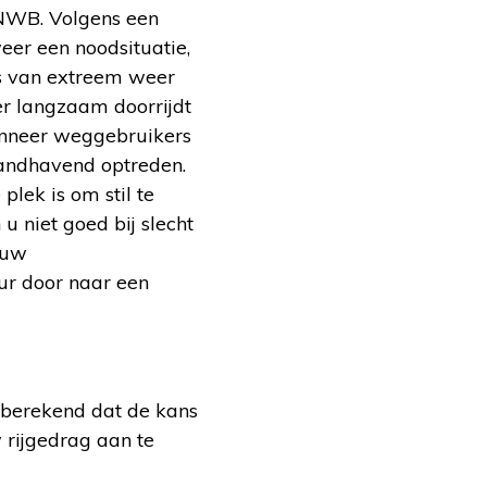
ANWB. Volgens een
eer een noodsituatie,
is van extreem weer
eer langzaam doorrijdt
wanneer weggebruikers
 handhavend optreden.
plek is om stil te
u niet goed bij slecht
m uw
eur door naar een
 berekend dat de kans
 rijgedrag aan te