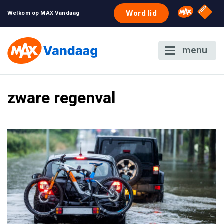
NPO S
Omroep 
Word lid
Welkom op MAX Vandaag
menu
zware regenval