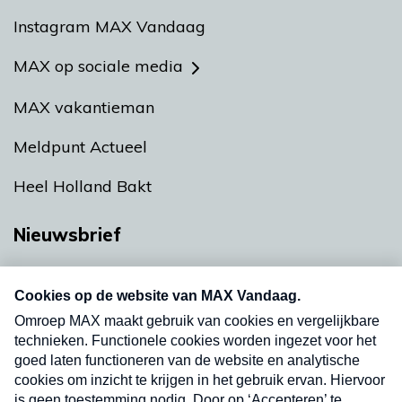
Instagram MAX Vandaag
MAX op sociale media
MAX vakantieman
Meldpunt Actueel
Heel Holland Bakt
Nieuwsbrief
Neem hier een gratis abonnement op onze
nieuwsbrief. Elke vrijdag- en dinsdagochtend in
uw mailbox.
Verzend