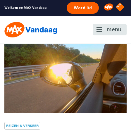
NPO S
Omroep 
Word lid
Welkom op MAX Vandaag
menu
REIZEN & VERKEER